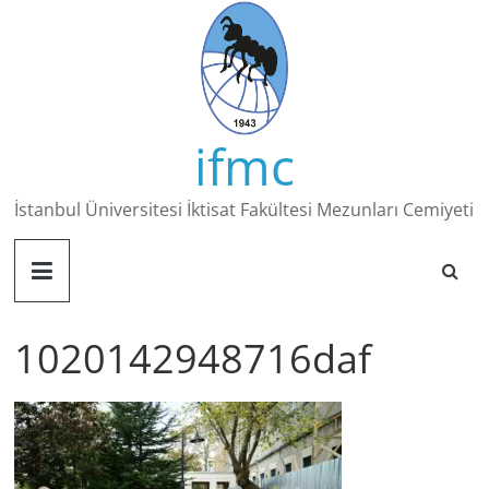
Skip
to
content
ifmc
İstanbul Üniversitesi İktisat Fakültesi Mezunları Cemiyeti
1020142948716daf