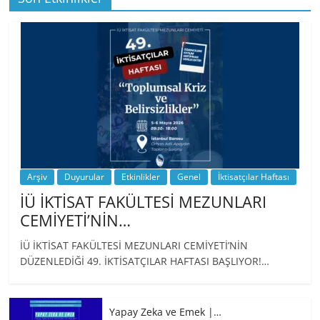
BİZ İKTİSATLILAR: İÇİMİZDEN BİRİ PROF.
…
Arşiv
Duyurular
Etkinlikler
Genel
İktisatçılar Haftası
İÜ İKTİSAT FAKÜLTESİ MEZUNLARI
CEMİYETİ’NİN…
İÜ İKTİSAT FAKÜLTESİ MEZUNLARI CEMİYETİ’NİN
DÜZENLEDİĞİ 49. İKTİSATÇILAR HAFTASI BAŞLIYOR!…
Yapay Zeka ve Emek |…