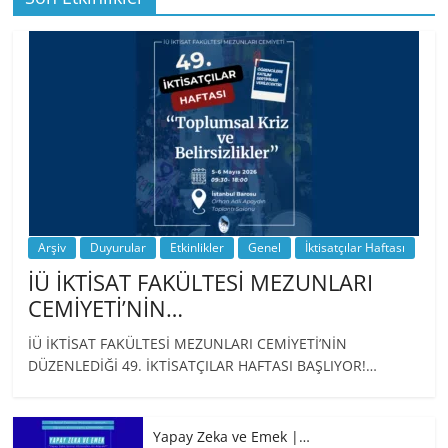
BİZ İKTİSATLILAR: İÇİMİZDEN BİRİ PROF.
…
Arşiv
Duyurular
Etkinlikler
Genel
İktisatçılar Haftası
İÜ İKTİSAT FAKÜLTESİ MEZUNLARI
CEMİYETİ’NİN…
İÜ İKTİSAT FAKÜLTESİ MEZUNLARI CEMİYETİ’NİN
DÜZENLEDİĞİ 49. İKTİSATÇILAR HAFTASI BAŞLIYOR!…
Yapay Zeka ve Emek |…