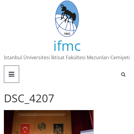
Skip
to
content
ifmc
İstanbul Üniversitesi İktisat Fakültesi Mezunları Cemiyeti
DSC_4207