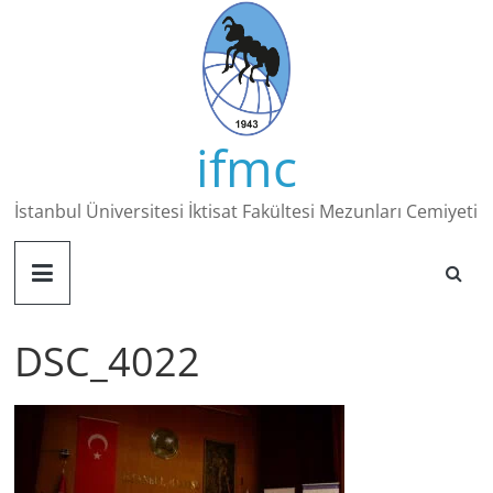
Skip
to
content
ifmc
İstanbul Üniversitesi İktisat Fakültesi Mezunları Cemiyeti
DSC_4022