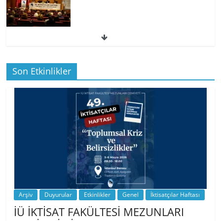
49. İktisatçılar Haftası | 1.…
Son Etkinlikler
BİZ İKTİSATLILAR: İÇİMİZDEN BİRİ PROF.
…
Arşiv
Duyurular
Etkinlikler
Genel
İktisatçılar Haftası
İÜ İKTİSAT FAKÜLTESİ MEZUNLARI