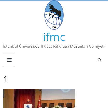
Skip
to
content
ifmc
İstanbul Üniversitesi İktisat Fakültesi Mezunları Cemiyeti
1