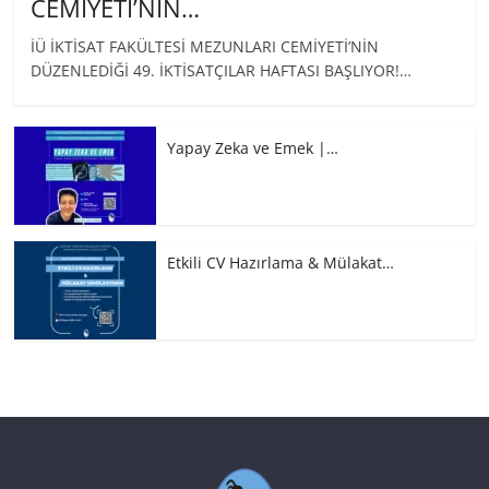
CEMİYETİ’NİN…
İÜ İKTİSAT FAKÜLTESİ MEZUNLARI CEMİYETİ’NİN
DÜZENLEDİĞİ 49. İKTİSATÇILAR HAFTASI BAŞLIYOR!…
Yapay Zeka ve Emek |…
Etkili CV Hazırlama & Mülakat…