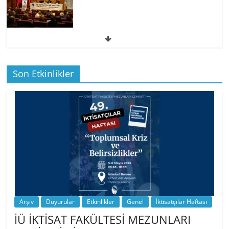
49. İktisatçılar Haftası | 1.…
Son Etkinlikler
BİZ İKTİSATLILAR: İÇİMİZDEN BİRİ PROF.
…
Arşiv
Duyurular
Etkinlikler
Genel
İktisatçılar Haftası
İÜ İKTİSAT FAKÜLTESİ MEZUNLARI