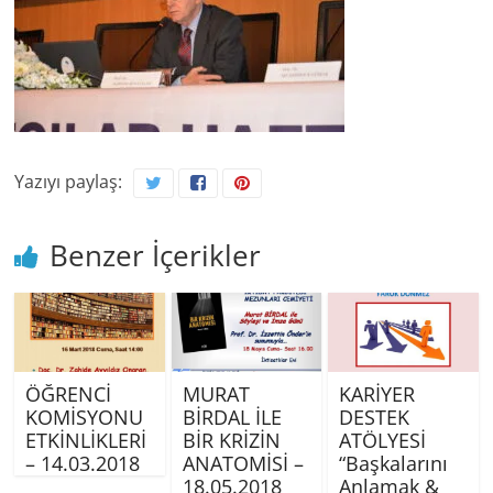
Yazıyı paylaş:
Benzer İçerikler
ÖĞRENCİ
MURAT
KARİYER
KOMİSYONU
BİRDAL İLE
DESTEK
ETKİNLİKLERİ
BİR KRİZİN
ATÖLYESİ
– 14.03.2018
ANATOMİSİ –
“Başkalarını
18.05.2018
Anlamak &