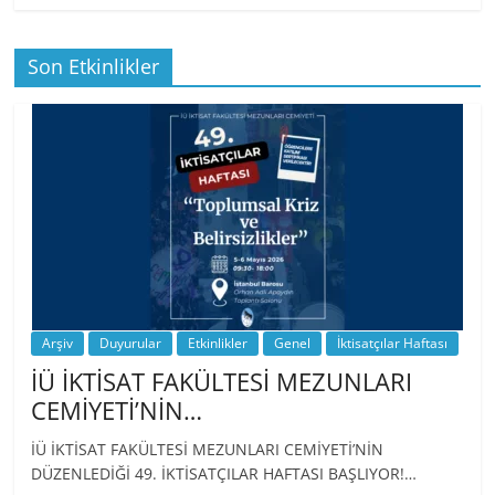
Son Etkinlikler
BİZ İKTİSATLILAR: İÇİMİZDEN BİRİ PROF.
…
Arşiv
Duyurular
Etkinlikler
Genel
İktisatçılar Haftası
İÜ İKTİSAT FAKÜLTESİ MEZUNLARI
CEMİYETİ’NİN…
İÜ İKTİSAT FAKÜLTESİ MEZUNLARI CEMİYETİ’NİN
DÜZENLEDİĞİ 49. İKTİSATÇILAR HAFTASI BAŞLIYOR!…