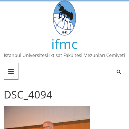
Skip
to
content
ifmc
İstanbul Üniversitesi İktisat Fakültesi Mezunları Cemiyeti
DSC_4094