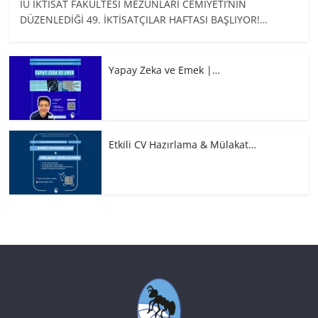
İÜ İKTİSAT FAKÜLTESİ MEZUNLARI CEMİYETİ’NİN
DÜZENLEDİĞİ 49. İKTİSATÇILAR HAFTASI BAŞLIYOR!…
Yapay Zeka ve Emek |…
Etkili CV Hazırlama & Mülakat…