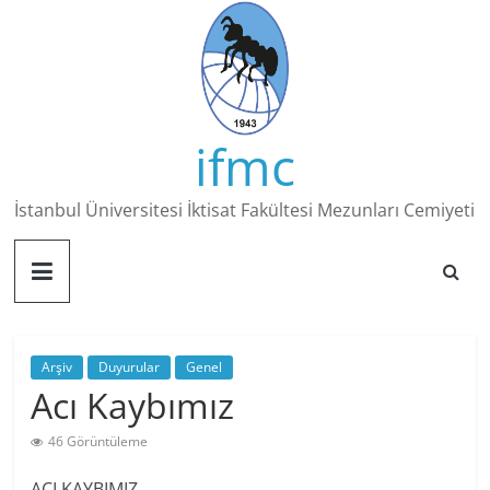
Skip
to
content
ifmc
İstanbul Üniversitesi İktisat Fakültesi Mezunları Cemiyeti
Arşiv
Duyurular
Genel
Acı Kaybımız
46 Görüntüleme
ACI KAYBIMIZ