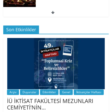
49. İktisatçılar Haftası | 1.…
Son Etkinlikler
BİZ İKTİSATLILAR: İÇİMİZDEN BİRİ PROF.
…
Arşiv
Duyurular
Etkinlikler
Genel
İktisatçılar Haftası
İÜ İKTİSAT FAKÜLTESİ MEZUNLARI
CEMİYETİ’NİN…