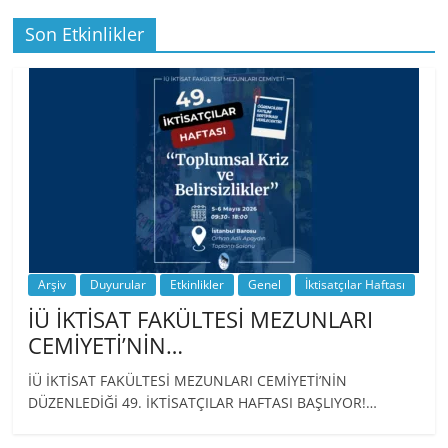
Son Etkinlikler
BİZ İKTİSATLILAR: İÇİMİZDEN BİRİ PROF.
…
Arşiv
Duyurular
Etkinlikler
Genel
İktisatçılar Haftası
İÜ İKTİSAT FAKÜLTESİ MEZUNLARI
CEMİYETİ’NİN…
İÜ İKTİSAT FAKÜLTESİ MEZUNLARI CEMİYETİ’NİN
DÜZENLEDİĞİ 49. İKTİSATÇILAR HAFTASI BAŞLIYOR!…