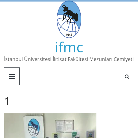
Skip
to
content
ifmc
İstanbul Üniversitesi İktisat Fakültesi Mezunları Cemiyeti
1