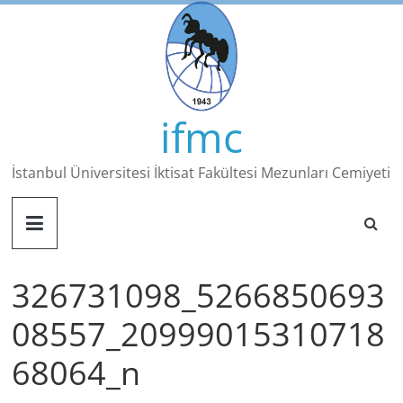
Skip
to
content
ifmc
İstanbul Üniversitesi İktisat Fakültesi Mezunları Cemiyeti
326731098_5266850693
08557_20999015310718
68064_n