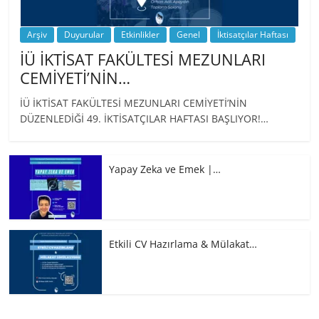
Arşiv
Duyurular
Etkinlikler
Genel
İktisatçılar Haftası
İÜ İKTİSAT FAKÜLTESİ MEZUNLARI
CEMİYETİ’NİN…
İÜ İKTİSAT FAKÜLTESİ MEZUNLARI CEMİYETİ’NİN
DÜZENLEDİĞİ 49. İKTİSATÇILAR HAFTASI BAŞLIYOR!…
Yapay Zeka ve Emek |…
Etkili CV Hazırlama & Mülakat…