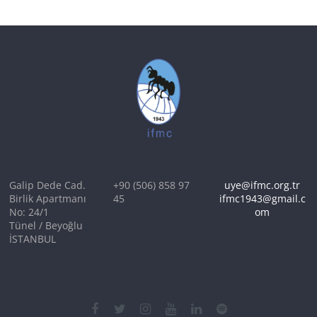
Galip Dede Cad.
+90 (506) 858 97
uye@ifmc.org.tr
Birlik Apartmanı
45
ifmc1943@gmail.c
No: 24/1
om
Tünel / Beyoğlu
İSTANBUL