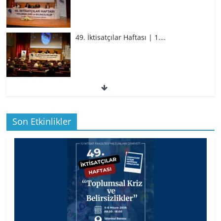
49. İktisatçılar Haftası | 1.…
49. İktisatçılar Haftası | 1.…
Son Etkinlikler
BİZ İKTİSATLILAR: İÇİMİZDEN BİRİ PROF.
…