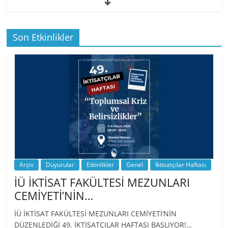
49. İktisatçılar Haftası | 1.…
Son Etkinlikler
BİZ İKTİSATLILAR: İÇİMİZDEN BİRİ PROF.
…
Arşiv
Duyurular
Etkinlikler
Genel
İktisatçılar Haftası
İÜ İKTİSAT FAKÜLTESİ MEZUNLARI
CEMİYETİ’NİN…
İÜ İKTİSAT FAKÜLTESİ MEZUNLARI CEMİYETİ’NİN
DÜZENLEDİĞİ 49. İKTİSATÇILAR HAFTASI BAŞLIYOR!…