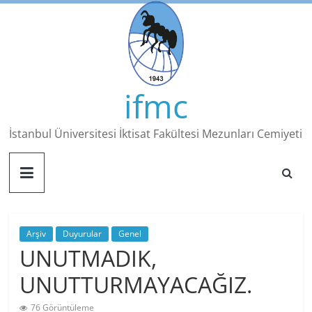
Skip
to
content
ifmc
İstanbul Üniversitesi İktisat Fakültesi Mezunları Cemiyeti
Arşiv
Duyurular
Genel
UNUTMADIK,
UNUTTURMAYACAĞIZ.
76 Görüntüleme