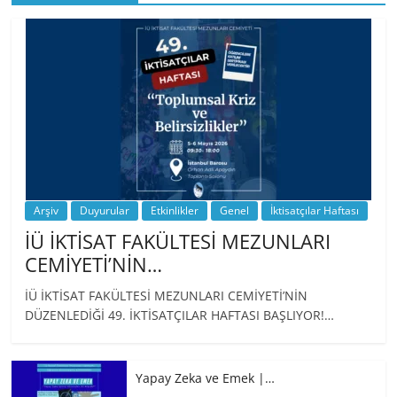
BİZ İKTİSATLILAR: İÇİMİZDEN BİRİ PROF.
…
Arşiv
Duyurular
Etkinlikler
Genel
İktisatçılar Haftası
İÜ İKTİSAT FAKÜLTESİ MEZUNLARI
CEMİYETİ’NİN…
İÜ İKTİSAT FAKÜLTESİ MEZUNLARI CEMİYETİ’NİN
DÜZENLEDİĞİ 49. İKTİSATÇILAR HAFTASI BAŞLIYOR!…
Yapay Zeka ve Emek |…