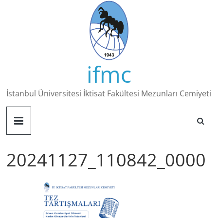
Skip
to
content
ifmc
İstanbul Üniversitesi İktisat Fakültesi Mezunları Cemiyeti
20241127_110842_0000