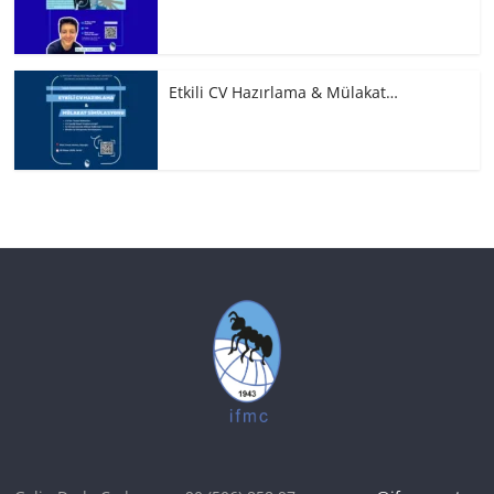
Etkili CV Hazırlama & Mülakat…