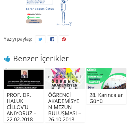
Yazıyı paylaş:
Benzer İçerikler
PROF. DR.
ÖĞRENCİ
28. Karıncalar
HALUK
AKADEMİSYE
Günü
CİLLOV’U
N MEZUN
ANIYORUZ –
BULUŞMASI –
22.02.2018
26.10.2018