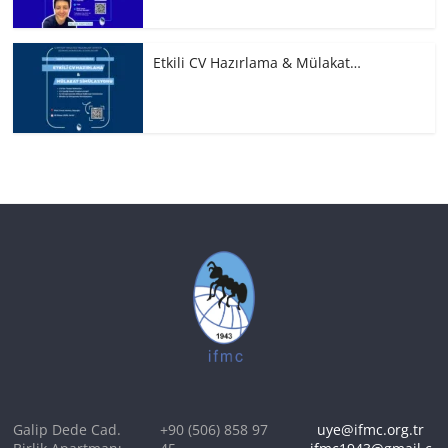
Etkili CV Hazırlama & Mülakat…
Galip Dede Cad.
+90 (506) 858 97
uye@ifmc.org.tr