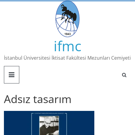
Skip
to
content
ifmc
İstanbul Üniversitesi İktisat Fakültesi Mezunları Cemiyeti
Adsız tasarım