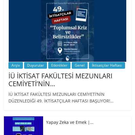
…
Arşiv
Duyurular
Etkinlikler
Genel
İktisatçılar Haftası
İÜ İKTİSAT FAKÜLTESİ MEZUNLARI
CEMİYETİ’NİN…
İÜ İKTİSAT FAKÜLTESİ MEZUNLARI CEMİYETİ’NİN
DÜZENLEDİĞİ 49. İKTİSATÇILAR HAFTASI BAŞLIYOR!…
Yapay Zeka ve Emek |…