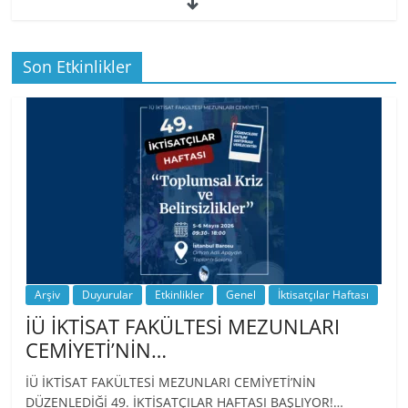
49. İktisatçılar Haftası | 1.…
Son Etkinlikler
BİZ İKTİSATLILAR: İÇİMİZDEN BİRİ PROF.
…
Arşiv
Duyurular
Etkinlikler
Genel
İktisatçılar Haftası
İÜ İKTİSAT FAKÜLTESİ MEZUNLARI
CEMİYETİ’NİN…
İÜ İKTİSAT FAKÜLTESİ MEZUNLARI CEMİYETİ’NİN
DÜZENLEDİĞİ 49. İKTİSATÇILAR HAFTASI BAŞLIYOR!…