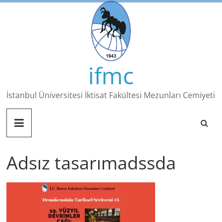
Skip
to
content
ifmc
İstanbul Üniversitesi İktisat Fakültesi Mezunları Cemiyeti
Adsız tasarımadssda