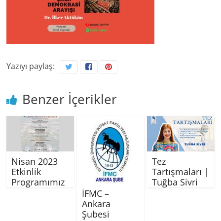
Yazıyı paylaş:
Benzer İçerikler
Nisan 2023
Tez
Etkinlik
Tartışmaları |
Programımız
Tuğba Sivri
İFMC –
Ankara
Şubesi