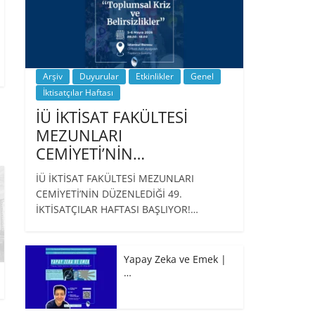
Arşiv
Duyurular
Etkinlikler
Genel
İktisatçılar Haftası
İÜ İKTİSAT FAKÜLTESİ
MEZUNLARI
CEMİYETİ’NİN…
İÜ İKTİSAT FAKÜLTESİ MEZUNLARI
CEMİYETİ’NİN DÜZENLEDİĞİ 49.
İKTİSATÇILAR HAFTASI BAŞLIYOR!…
Yapay Zeka ve Emek |
…