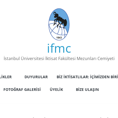
ifmc
İstanbul Üniversitesi İktisat Fakültesi Mezunları Cemiyeti
LIKLER
DUYURULAR
BIZ İKTISATLILAR: İÇIMIZDEN BIRI
FOTOĞRAF GALERISI
ÜYELIK
BIZE ULAŞIN