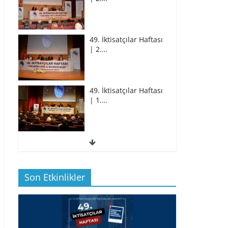
49. İktisatçılar Haftası
| 2.…
49. İktisatçılar Haftası
| 1.…
49. İktisatçılar Haftası
| 1.…
Son Etkinlikler
BİZ İKTİSATLILAR:
İÇİMİZDEN BİRİ PROF.…