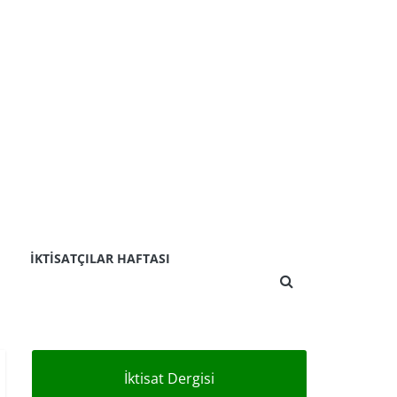
İKTISATÇILAR HAFTASI
İktisat Dergisi