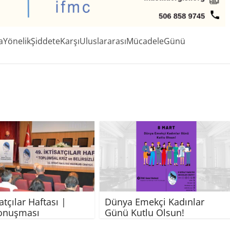
aYönelikŞiddeteKarşıUluslararasıMücadeleGünü
satçılar Haftası |
Dünya Emekçi Kadınlar
Konuşması
Günü Kutlu Olsun!