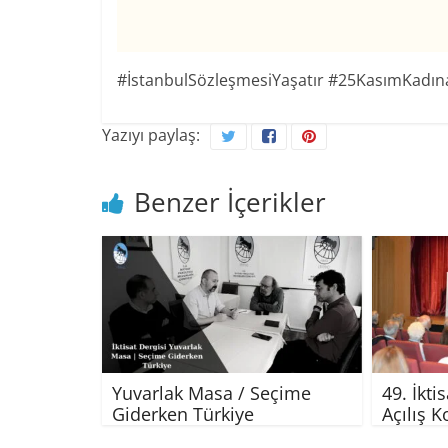
#İstanbulSözleşmesiYaşatır #25KasımKadın
Yazıyı paylaş:
Benzer İçerikler
Yuvarlak Masa / Seçime
49. İkti
Giderken Türkiye
Açılış 