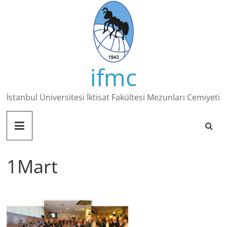
Skip
to
content
ifmc
İstanbul Üniversitesi İktisat Fakültesi Mezunları Cemiyeti
1Mart