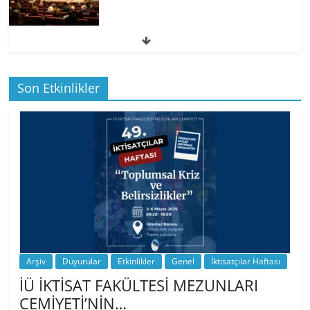
49. İktisatçılar Haftası | 1.…
Son Etkinlikler
BİZ İKTİSATLILAR: İÇİMİZDEN BİRİ PROF.
…
Arşiv
Duyurular
Etkinlikler
Genel
İktisatçılar Haftası
İÜ İKTİSAT FAKÜLTESİ MEZUNLARI
CEMİYETİ’NİN…