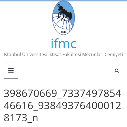
Skip
to
content
ifmc
İstanbul Üniversitesi İktisat Fakültesi Mezunları Cemiyeti
398670669_7337497854
46616_93849376400012
8173_n