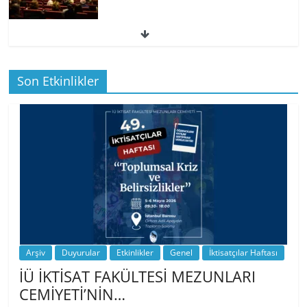
49. İktisatçılar Haftası | 1.…
Son Etkinlikler
BİZ İKTİSATLILAR: İÇİMİZDEN BİRİ PROF.
…
Arşiv
Duyurular
Etkinlikler
Genel
İktisatçılar Haftası
İÜ İKTİSAT FAKÜLTESİ MEZUNLARI
CEMİYETİ’NİN…