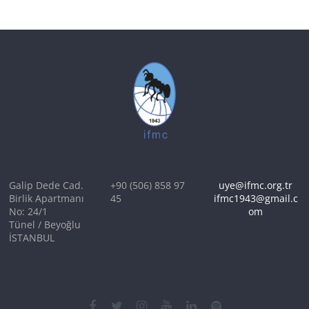
Galip Dede Cad.
+90 (506) 858 97
uye@ifmc.org.tr
Birlik Apartmanı
45
ifmc1943@gmail.c
No: 24/1
om
Tünel / Beyoğlu
İSTANBUL