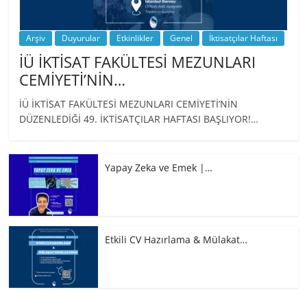
Arşiv
Duyurular
Etkinlikler
Genel
İktisatçılar Haftası
İÜ İKTİSAT FAKÜLTESİ MEZUNLARI
CEMİYETİ’NİN…
İÜ İKTİSAT FAKÜLTESİ MEZUNLARI CEMİYETİ’NİN
DÜZENLEDİĞİ 49. İKTİSATÇILAR HAFTASI BAŞLIYOR!…
Yapay Zeka ve Emek |…
Etkili CV Hazırlama & Mülakat…