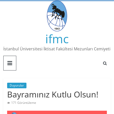
Skip
to
content
ifmc
İstanbul Üniversitesi İktisat Fakültesi Mezunları Cemiyeti
Duyurular
Bayramınız Kutlu Olsun!
171 Görüntüleme