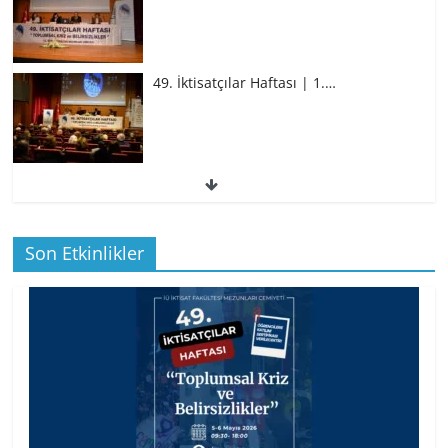
49. İktisatçılar Haftası | 1.…
49. İktisatçılar Haftası | 1.…
Son Etkinlikler
BİZ İKTİSATLILAR: İÇİMİZDEN BİRİ PROF.
…