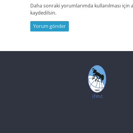
Daha sonraki yorumlarımda kullanılması için a
kaydedilsin.