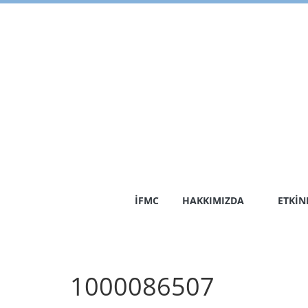
Skip
to
content
İFMC
HAKKIMIZDA
ETKIN
1000086507