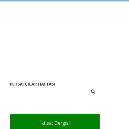
İKTISATÇILAR HAFTASI
İktisat Dergisi