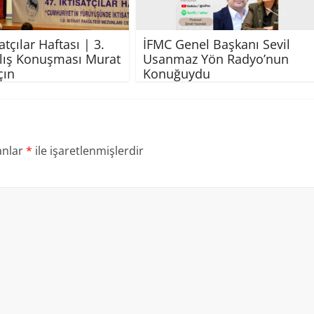
satçılar Haftası | 3.
İFMC Genel Başkanı Sevil
lış Konuşması Murat
Usanmaz Yön Radyo’nun
çın
Konuğuydu
anlar
*
ile işaretlenmişlerdir