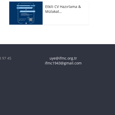
Etkili CV Hazırlama &
Mülakat…
8 97 45
uye@ifmc.org.tr
ifmc1943@gmail.com