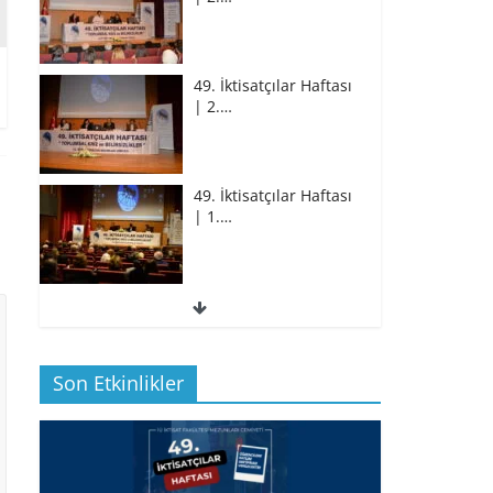
49. İktisatçılar Haftası
| 2.…
49. İktisatçılar Haftası
| 1.…
49. İktisatçılar Haftası
| 1.…
Son Etkinlikler
BİZ İKTİSATLILAR:
İÇİMİZDEN BİRİ PROF.…