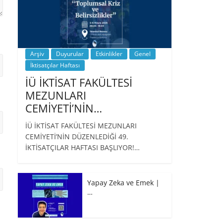
Arşiv
Duyurular
Etkinlikler
Genel
İktisatçılar Haftası
İÜ İKTİSAT FAKÜLTESİ
MEZUNLARI
CEMİYETİ’NİN…
İÜ İKTİSAT FAKÜLTESİ MEZUNLARI
CEMİYETİ’NİN DÜZENLEDİĞİ 49.
İKTİSATÇILAR HAFTASI BAŞLIYOR!…
Yapay Zeka ve Emek |
…