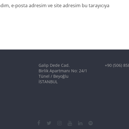
dım, e-posta adresim ve site adresim bu tarayıcıya
Galip Dede Cad.
+90 (506) 85
Birlik Apartmanı No: 24/1
Tünel / Beyoğlu
İSTANBUL