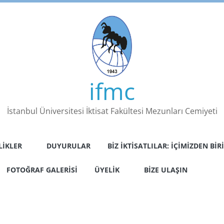
ifmc
İstanbul Üniversitesi İktisat Fakültesi Mezunları Cemiyeti
LIKLER
DUYURULAR
BIZ İKTISATLILAR: İÇIMIZDEN BIRI
FOTOĞRAF GALERISI
ÜYELIK
BIZE ULAŞIN