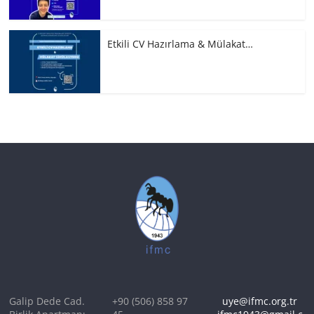
Etkili CV Hazırlama & Mülakat…
Galip Dede Cad.
+90 (506) 858 97
uye@ifmc.org.tr