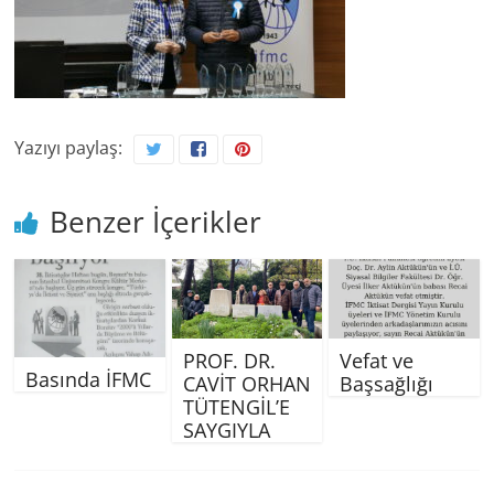
Yazıyı paylaş:
Benzer İçerikler
PROF. DR.
Vefat ve
Basında İFMC
CAVİT ORHAN
Başsağlığı
TÜTENGİL’E
SAYGIYLA