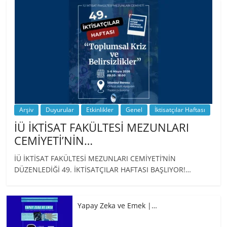
…
Arşiv
Duyurular
Etkinlikler
Genel
İktisatçılar Haftası
İÜ İKTİSAT FAKÜLTESİ MEZUNLARI
CEMİYETİ’NİN…
İÜ İKTİSAT FAKÜLTESİ MEZUNLARI CEMİYETİ’NİN
DÜZENLEDİĞİ 49. İKTİSATÇILAR HAFTASI BAŞLIYOR!…
Yapay Zeka ve Emek |…