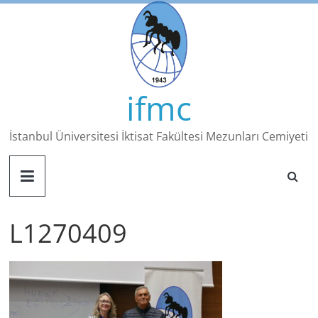
Skip
to
content
ifmc
İstanbul Üniversitesi İktisat Fakültesi Mezunları Cemiyeti
L1270409