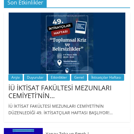
Son Etkinlikler
BİZ İKTİSATLILAR: İÇİMİZDEN BİRİ PROF.
…
Arşiv
Duyurular
Etkinlikler
Genel
İktisatçılar Haftası
İÜ İKTİSAT FAKÜLTESİ MEZUNLARI
CEMİYETİ’NİN…
İÜ İKTİSAT FAKÜLTESİ MEZUNLARI CEMİYETİ’NİN
DÜZENLEDİĞİ 49. İKTİSATÇILAR HAFTASI BAŞLIYOR!…
Yapay Zeka ve Emek |…