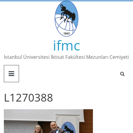
Skip
to
content
ifmc
İstanbul Üniversitesi İktisat Fakültesi Mezunları Cemiyeti
L1270388