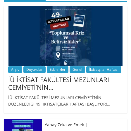
BİZ İKTİSATLILAR: İÇİMİZDEN BİRİ PROF.
…
Arşiv
Duyurular
Etkinlikler
Genel
İktisatçılar Haftası
İÜ İKTİSAT FAKÜLTESİ MEZUNLARI
CEMİYETİ’NİN…
İÜ İKTİSAT FAKÜLTESİ MEZUNLARI CEMİYETİ’NİN
DÜZENLEDİĞİ 49. İKTİSATÇILAR HAFTASI BAŞLIYOR!…
Yapay Zeka ve Emek |…