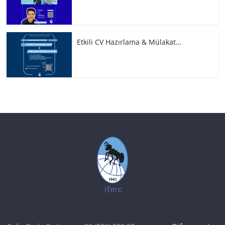
Etkili CV Hazırlama & Mülakat…