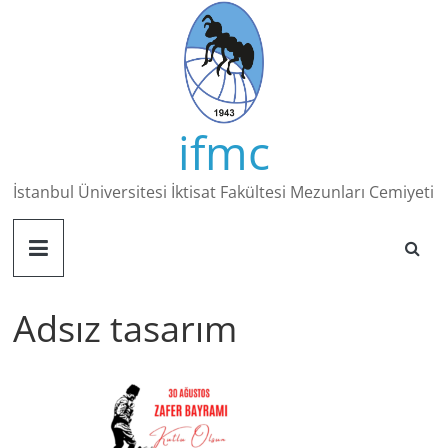
Skip
to
content
ifmc
İstanbul Üniversitesi İktisat Fakültesi Mezunları Cemiyeti
Adsız tasarım