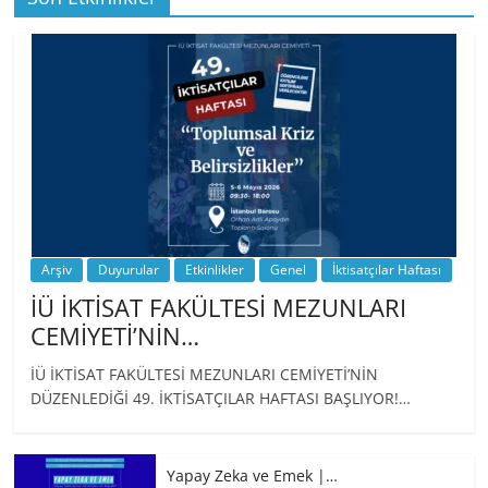
BİZ İKTİSATLILAR: İÇİMİZDEN BİRİ PROF.
…
Arşiv
Duyurular
Etkinlikler
Genel
İktisatçılar Haftası
İÜ İKTİSAT FAKÜLTESİ MEZUNLARI
CEMİYETİ’NİN…
İÜ İKTİSAT FAKÜLTESİ MEZUNLARI CEMİYETİ’NİN
DÜZENLEDİĞİ 49. İKTİSATÇILAR HAFTASI BAŞLIYOR!…
Yapay Zeka ve Emek |…