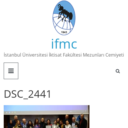
Skip
to
content
ifmc
İstanbul Üniversitesi İktisat Fakültesi Mezunları Cemiyeti
DSC_2441