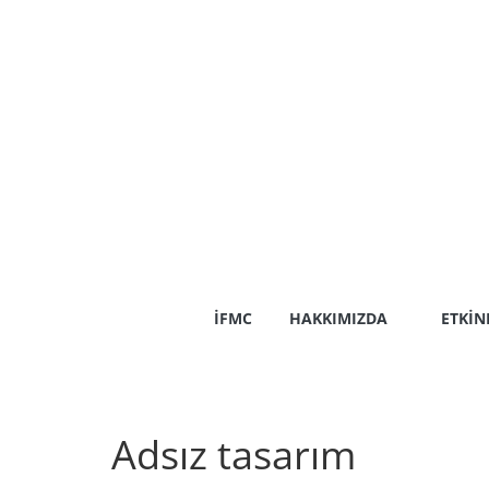
Skip
to
content
İFMC
HAKKIMIZDA
ETKIN
Adsız tasarım