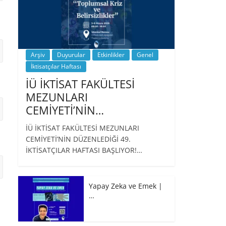
Arşiv
Duyurular
Etkinlikler
Genel
İktisatçılar Haftası
İÜ İKTİSAT FAKÜLTESİ
MEZUNLARI
CEMİYETİ’NİN…
İÜ İKTİSAT FAKÜLTESİ MEZUNLARI
CEMİYETİ’NİN DÜZENLEDİĞİ 49.
İKTİSATÇILAR HAFTASI BAŞLIYOR!…
Yapay Zeka ve Emek |
…