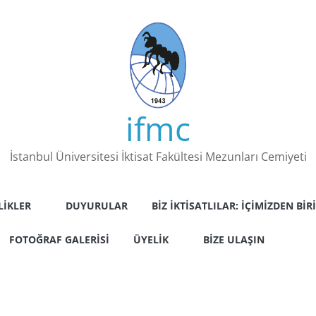
ifmc
İstanbul Üniversitesi İktisat Fakültesi Mezunları Cemiyeti
LIKLER
DUYURULAR
BIZ İKTISATLILAR: İÇIMIZDEN BIRI
FOTOĞRAF GALERISI
ÜYELIK
BIZE ULAŞIN