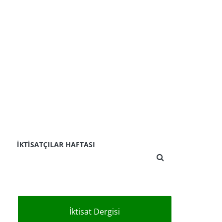
İKTISATÇILAR HAFTASI
İktisat Dergisi