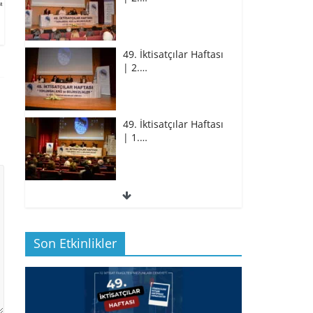
49. İktisatçılar Haftası
| 2.…
49. İktisatçılar Haftası
| 1.…
49. İktisatçılar Haftası
| 1.…
Son Etkinlikler
BİZ İKTİSATLILAR:
İÇİMİZDEN BİRİ PROF.…