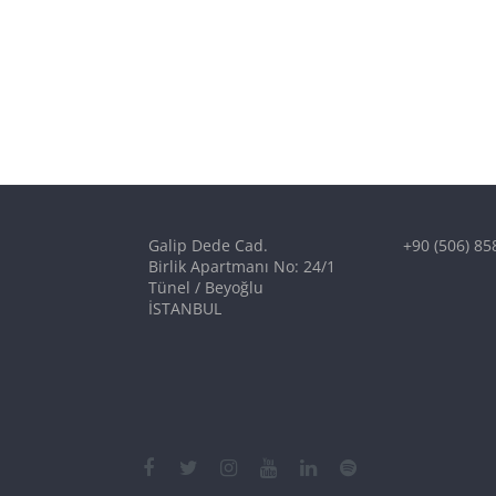
Galip Dede Cad.
+90 (506) 85
Birlik Apartmanı No: 24/1
Tünel / Beyoğlu
İSTANBUL