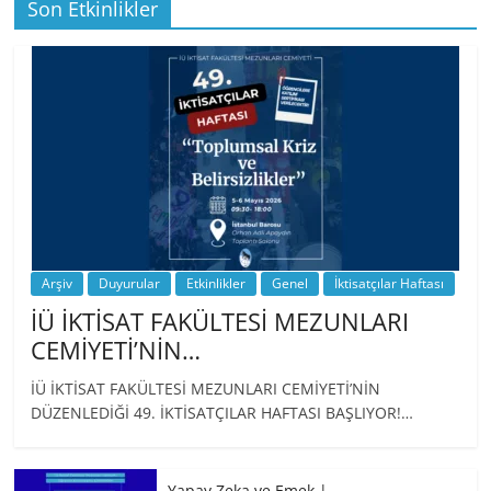
Son Etkinlikler
BİZ İKTİSATLILAR: İÇİMİZDEN BİRİ PROF.
…
Arşiv
Duyurular
Etkinlikler
Genel
İktisatçılar Haftası
İÜ İKTİSAT FAKÜLTESİ MEZUNLARI
CEMİYETİ’NİN…
İÜ İKTİSAT FAKÜLTESİ MEZUNLARI CEMİYETİ’NİN
DÜZENLEDİĞİ 49. İKTİSATÇILAR HAFTASI BAŞLIYOR!…
Yapay Zeka ve Emek |…