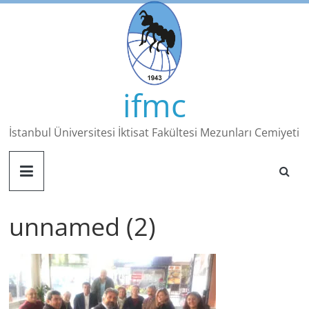
Skip
to
content
ifmc
İstanbul Üniversitesi İktisat Fakültesi Mezunları Cemiyeti
unnamed (2)