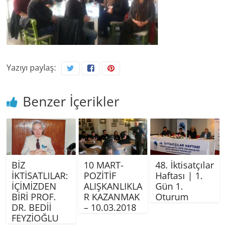
Yazıyı paylaş:
Benzer İçerikler
BİZ
10 MART-
48. İktisatçılar
İKTİSATLILAR:
POZİTİF
Haftası | 1.
İÇİMİZDEN
ALIŞKANLIKLA
Gün 1.
BİRİ PROF.
R KAZANMAK
Oturum
DR. BEDİİ
– 10.03.2018
FEYZİOĞLU