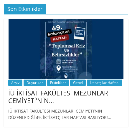
Son Etkinlikler
BİZ İKTİSATLILAR: İÇİMİZDEN BİRİ PROF.
…
Arşiv
Duyurular
Etkinlikler
Genel
İktisatçılar Haftası
İÜ İKTİSAT FAKÜLTESİ MEZUNLARI
CEMİYETİ’NİN…
İÜ İKTİSAT FAKÜLTESİ MEZUNLARI CEMİYETİ’NİN
DÜZENLEDİĞİ 49. İKTİSATÇILAR HAFTASI BAŞLIYOR!…