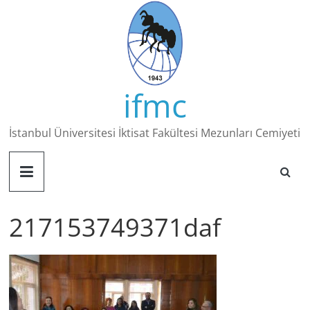
Skip
to
content
ifmc
İstanbul Üniversitesi İktisat Fakültesi Mezunları Cemiyeti
217153749371daf