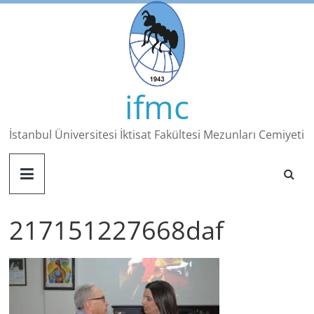
Skip
to
content
ifmc
İstanbul Üniversitesi İktisat Fakültesi Mezunları Cemiyeti
217151227668daf