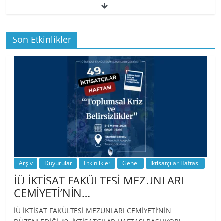
49. İktisatçılar Haftası | 1.…
Son Etkinlikler
BİZ İKTİSATLILAR: İÇİMİZDEN BİRİ PROF.
…
Arşiv
Duyurular
Etkinlikler
Genel
İktisatçılar Haftası
İÜ İKTİSAT FAKÜLTESİ MEZUNLARI
CEMİYETİ’NİN…
İÜ İKTİSAT FAKÜLTESİ MEZUNLARI CEMİYETİ’NİN