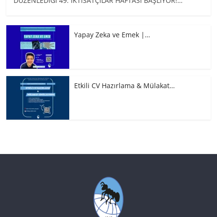
DÜZENLEDİĞİ 49. İKTİSATÇILAR HAFTASI BAŞLIYOR!…
Yapay Zeka ve Emek |…
Etkili CV Hazırlama & Mülakat…