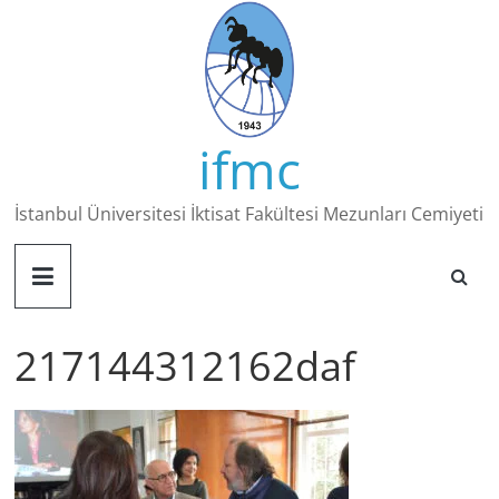
Skip
to
content
ifmc
İstanbul Üniversitesi İktisat Fakültesi Mezunları Cemiyeti
217144312162daf