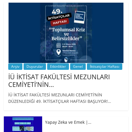
BİZ İKTİSATLILAR: İÇİMİZDEN BİRİ PROF.
…
Arşiv
Duyurular
Etkinlikler
Genel
İktisatçılar Haftası
İÜ İKTİSAT FAKÜLTESİ MEZUNLARI
CEMİYETİ’NİN…
İÜ İKTİSAT FAKÜLTESİ MEZUNLARI CEMİYETİ’NİN
DÜZENLEDİĞİ 49. İKTİSATÇILAR HAFTASI BAŞLIYOR!…
Yapay Zeka ve Emek |…