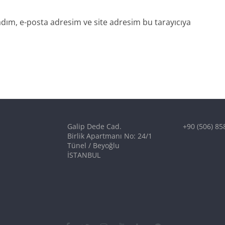
dım, e-posta adresim ve site adresim bu tarayıcıya
Galip Dede Cad.
+90 (506) 85
Birlik Apartmanı No: 24/1
Tünel / Beyoğlu
İSTANBUL