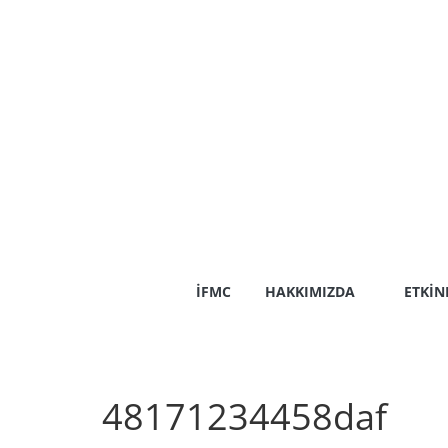
Skip
to
content
İFMC
HAKKIMIZDA
ETKIN
48171234458daf