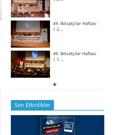
49. İktisatçılar Haftası
| 2.…
49. İktisatçılar Haftası
| 1.…
49. İktisatçılar Haftası
| 1.…
Son Etkinlikler
BİZ İKTİSATLILAR:
İÇİMİZDEN BİRİ PROF.…