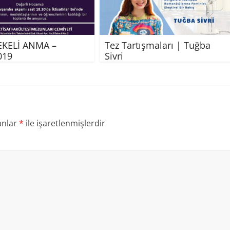
EKELİ ANMA –
Tez Tartışmaları | Tuğba
019
Sivri
anlar
*
ile işaretlenmişlerdir