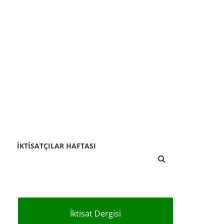
İKTISATÇILAR HAFTASI
İktisat Dergisi