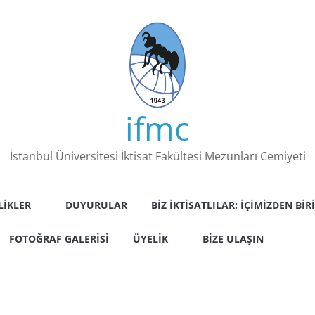
ifmc
İstanbul Üniversitesi İktisat Fakültesi Mezunları Cemiyeti
LIKLER
DUYURULAR
BIZ İKTISATLILAR: İÇIMIZDEN BIRI
FOTOĞRAF GALERISI
ÜYELIK
BIZE ULAŞIN