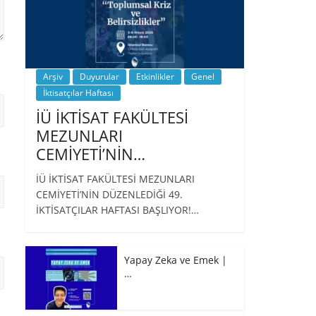
Arşiv
Duyurular
Etkinlikler
Genel
İktisatçılar Haftası
İÜ İKTİSAT FAKÜLTESİ
MEZUNLARI
CEMİYETİ’NİN…
İÜ İKTİSAT FAKÜLTESİ MEZUNLARI
CEMİYETİ’NİN DÜZENLEDİĞİ 49.
İKTİSATÇILAR HAFTASI BAŞLIYOR!…
Yapay Zeka ve Emek |
…