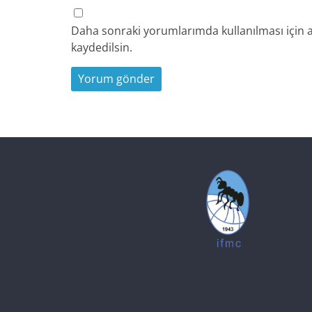
Daha sonraki yorumlarımda kullanılması için a
kaydedilsin.