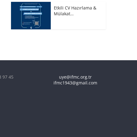
Etkili CV Hazırlama &
Mülakat…
8 97 45
uye@ifmc.org.tr
ifmc1943@gmail.com