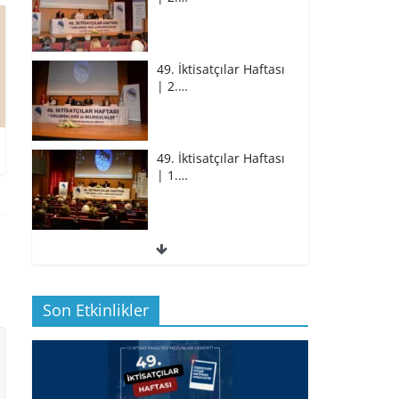
49. İktisatçılar Haftası
| 2.…
49. İktisatçılar Haftası
| 1.…
49. İktisatçılar Haftası
| 1.…
Son Etkinlikler
BİZ İKTİSATLILAR:
İÇİMİZDEN BİRİ PROF.…