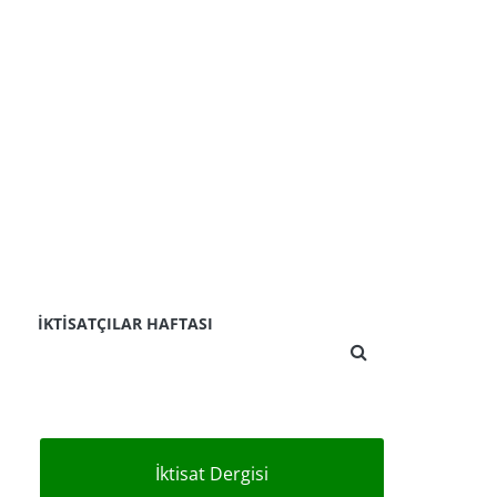
İKTISATÇILAR HAFTASI
İktisat Dergisi