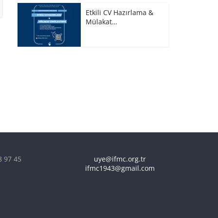
Etkili CV Hazırlama &
Mülakat…
8 97 45
uye@ifmc.org.tr
ifmc1943@gmail.com