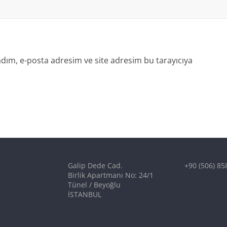
dım, e-posta adresim ve site adresim bu tarayıcıya
Galip Dede Cad.
+90 (506) 85
Birlik Apartmanı No: 24/1
Tünel / Beyoğlu
İSTANBUL