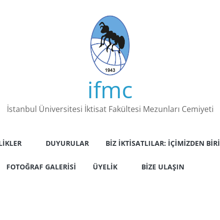
ifmc
İstanbul Üniversitesi İktisat Fakültesi Mezunları Cemiyeti
LIKLER
DUYURULAR
BIZ İKTISATLILAR: İÇIMIZDEN BIRI
FOTOĞRAF GALERISI
ÜYELIK
BIZE ULAŞIN