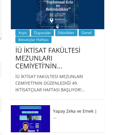
Arşiv
Duyurular
Etkinlikler
Genel
İktisatçılar Haftası
İÜ İKTİSAT FAKÜLTESİ
MEZUNLARI
CEMİYETİ’NİN…
İÜ İKTİSAT FAKÜLTESİ MEZUNLARI
CEMİYETİ’NİN DÜZENLEDİĞİ 49.
İKTİSATÇILAR HAFTASI BAŞLIYOR!…
Yapay Zeka ve Emek |
…