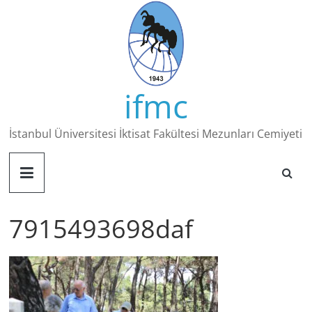
Skip
to
content
ifmc
İstanbul Üniversitesi İktisat Fakültesi Mezunları Cemiyeti
7915493698daf