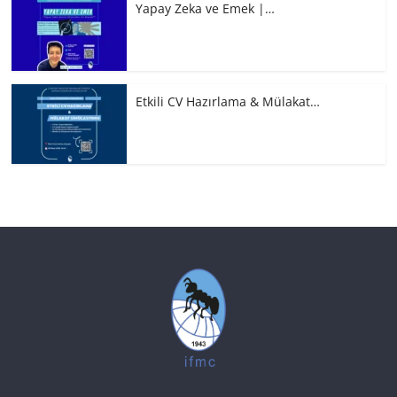
Yapay Zeka ve Emek |…
Etkili CV Hazırlama & Mülakat…