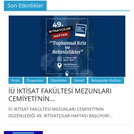
Son Etkinlikler
BİZ İKTİSATLILAR: İÇİMİZDEN BİRİ PROF.
…
Arşiv
Duyurular
Etkinlikler
Genel
İktisatçılar Haftası
İÜ İKTİSAT FAKÜLTESİ MEZUNLARI
CEMİYETİ’NİN…
İÜ İKTİSAT FAKÜLTESİ MEZUNLARI CEMİYETİ’NİN
DÜZENLEDİĞİ 49. İKTİSATÇILAR HAFTASI BAŞLIYOR!…