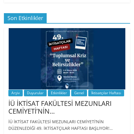
Son Etkinlikler
BİZ İKTİSATLILAR: İÇİMİZDEN BİRİ PROF.
…
Arşiv
Duyurular
Etkinlikler
Genel
İktisatçılar Haftası
İÜ İKTİSAT FAKÜLTESİ MEZUNLARI
CEMİYETİ’NİN…
İÜ İKTİSAT FAKÜLTESİ MEZUNLARI CEMİYETİ’NİN
DÜZENLEDİĞİ 49. İKTİSATÇILAR HAFTASI BAŞLIYOR!…