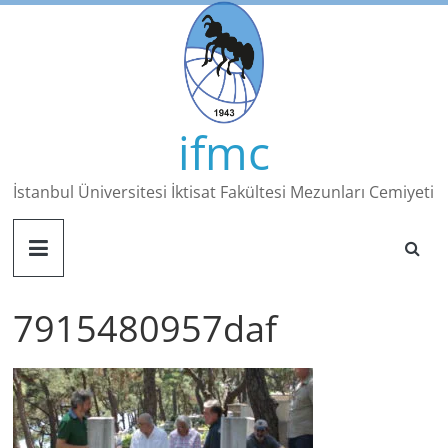
Skip
to
content
ifmc
İstanbul Üniversitesi İktisat Fakültesi Mezunları Cemiyeti
7915480957daf