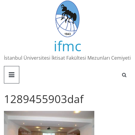
Skip
to
content
ifmc
İstanbul Üniversitesi İktisat Fakültesi Mezunları Cemiyeti
1289455903daf