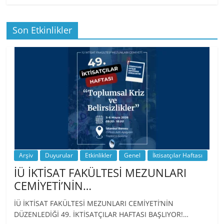
Son Etkinlikler
BİZ İKTİSATLILAR: İÇİMİZDEN BİRİ PROF.
…
Arşiv
Duyurular
Etkinlikler
Genel
İktisatçılar Haftası
İÜ İKTİSAT FAKÜLTESİ MEZUNLARI
CEMİYETİ’NİN…
İÜ İKTİSAT FAKÜLTESİ MEZUNLARI CEMİYETİ’NİN
DÜZENLEDİĞİ 49. İKTİSATÇILAR HAFTASI BAŞLIYOR!…