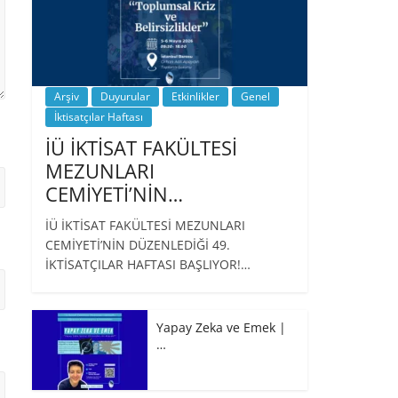
Arşiv
Duyurular
Etkinlikler
Genel
İktisatçılar Haftası
İÜ İKTİSAT FAKÜLTESİ
MEZUNLARI
CEMİYETİ’NİN…
İÜ İKTİSAT FAKÜLTESİ MEZUNLARI
CEMİYETİ’NİN DÜZENLEDİĞİ 49.
İKTİSATÇILAR HAFTASI BAŞLIYOR!…
Yapay Zeka ve Emek |
…