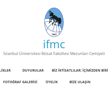
ifmc
İstanbul Üniversitesi İktisat Fakültesi Mezunları Cemiyeti
LIKLER
DUYURULAR
BIZ İKTISATLILAR: İÇIMIZDEN BIRI
FOTOĞRAF GALERISI
ÜYELIK
BIZE ULAŞIN