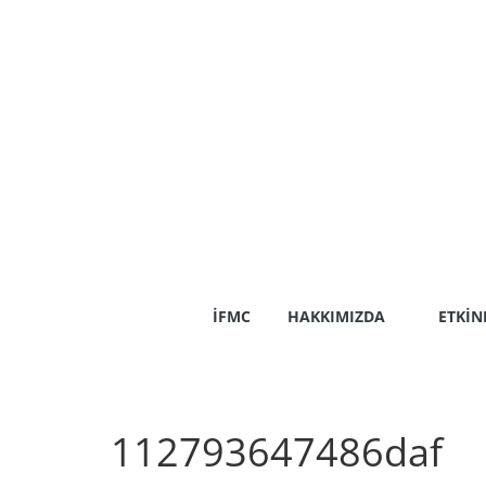
Skip
to
content
İFMC
HAKKIMIZDA
ETKIN
112793647486daf