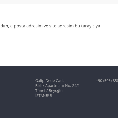
dım, e-posta adresim ve site adresim bu tarayıcıya
Galip Dede Cad.
+90 (506) 85
Birlik Apartmanı No: 24/1
Tünel / Beyoğlu
İSTANBUL