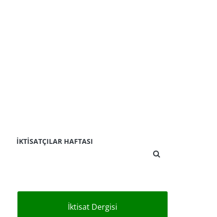
İKTISATÇILAR HAFTASI
İktisat Dergisi