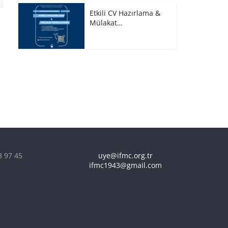
Etkili CV Hazırlama &
Mülakat…
8 97 45
uye@ifmc.org.tr
ifmc1943@gmail.com