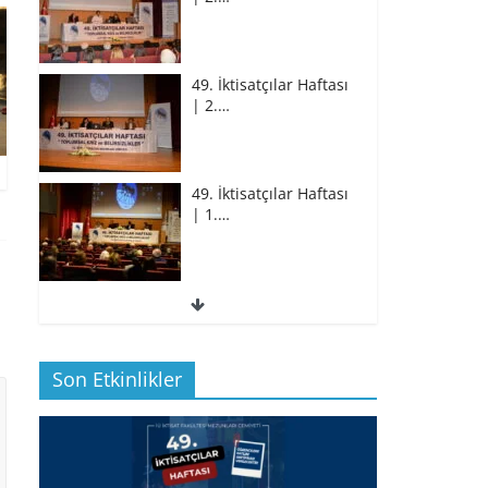
49. İktisatçılar Haftası
| 2.…
49. İktisatçılar Haftası
| 1.…
49. İktisatçılar Haftası
| 1.…
Son Etkinlikler
BİZ İKTİSATLILAR:
İÇİMİZDEN BİRİ PROF.…