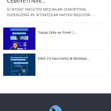
CEMİYETİ’NİN…
İÜ İKTİSAT FAKÜLTESİ MEZUNLARI CEMİYETİ’NİN
DÜZENLEDİĞİ 49. İKTİSATÇILAR HAFTASI BAŞLIYOR!…
Yapay Zeka ve Emek |…
Etkili CV Hazırlama & Mülakat…