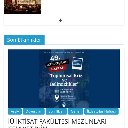
49. İktisatçılar Haftası | 1.…
Son Etkinlikler
BİZ İKTİSATLILAR: İÇİMİZDEN BİRİ PROF.
…
Arşiv
Duyurular
Etkinlikler
Genel
İktisatçılar Haftası
İÜ İKTİSAT FAKÜLTESİ MEZUNLARI