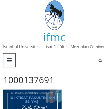
Skip
to
content
ifmc
İstanbul Üniversitesi İktisat Fakültesi Mezunları Cemiyeti
1000137691