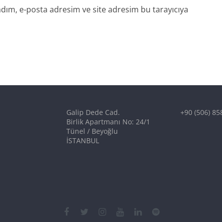
dım, e-posta adresim ve site adresim bu tarayıcıya
Galip Dede Cad.
+90 (506) 85
Birlik Apartmanı No: 24/1
Tünel / Beyoğlu
İSTANBUL