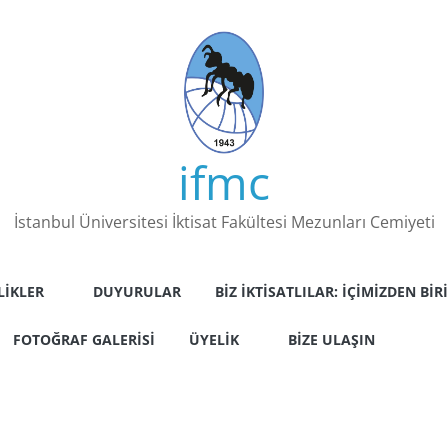
ifmc
İstanbul Üniversitesi İktisat Fakültesi Mezunları Cemiyeti
LIKLER
DUYURULAR
BIZ İKTISATLILAR: İÇIMIZDEN BIRI
FOTOĞRAF GALERISI
ÜYELIK
BIZE ULAŞIN