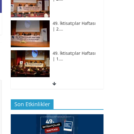
49. İktisatçılar Haftası
| 2.…
49. İktisatçılar Haftası
| 1.…
49. İktisatçılar Haftası
| 1.…
Son Etkinlikler
BİZ İKTİSATLILAR:
İÇİMİZDEN BİRİ PROF.…