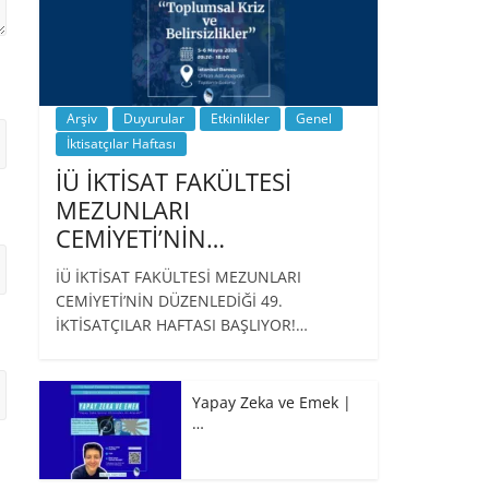
Arşiv
Duyurular
Etkinlikler
Genel
İktisatçılar Haftası
İÜ İKTİSAT FAKÜLTESİ
MEZUNLARI
CEMİYETİ’NİN…
İÜ İKTİSAT FAKÜLTESİ MEZUNLARI
CEMİYETİ’NİN DÜZENLEDİĞİ 49.
İKTİSATÇILAR HAFTASI BAŞLIYOR!…
Yapay Zeka ve Emek |
…