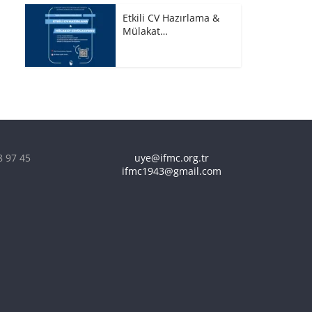
Etkili CV Hazırlama &
Mülakat…
8 97 45
uye@ifmc.org.tr
ifmc1943@gmail.com