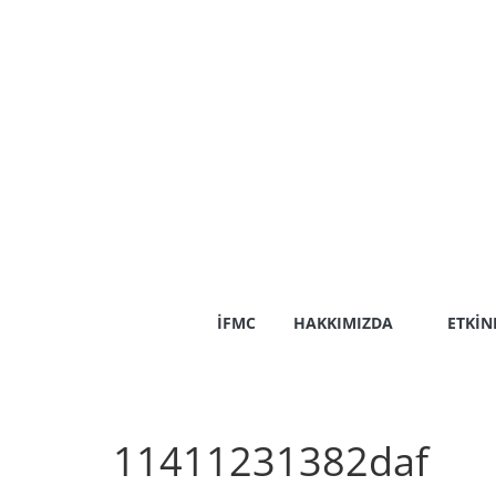
Skip
to
content
İFMC
HAKKIMIZDA
ETKIN
11411231382daf