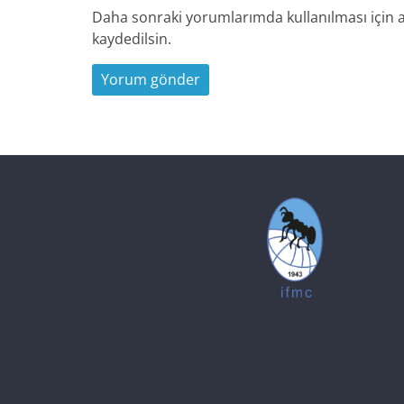
Daha sonraki yorumlarımda kullanılması için a
kaydedilsin.