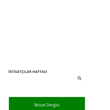
İKTISATÇILAR HAFTASI
İktisat Dergisi