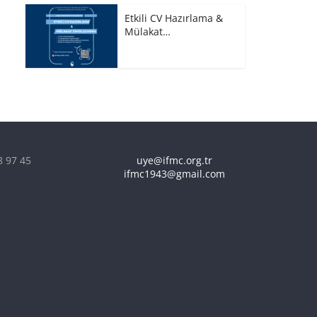
Etkili CV Hazırlama &
Mülakat…
8 97 45
uye@ifmc.org.tr
ifmc1943@gmail.com