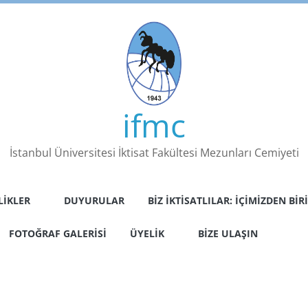
ifmc
İstanbul Üniversitesi İktisat Fakültesi Mezunları Cemiyeti
LIKLER
DUYURULAR
BIZ İKTISATLILAR: İÇIMIZDEN BIRI
FOTOĞRAF GALERISI
ÜYELIK
BIZE ULAŞIN