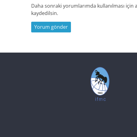
Daha sonraki yorumlarımda kullanılması için a
kaydedilsin.