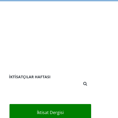
İKTISATÇILAR HAFTASI
İktisat Dergisi