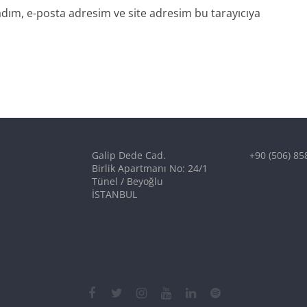
dım, e-posta adresim ve site adresim bu tarayıcıya
Galip Dede Cad.
+90 (506) 85
Birlik Apartmanı No: 24/1
Tünel / Beyoğlu
İSTANBUL