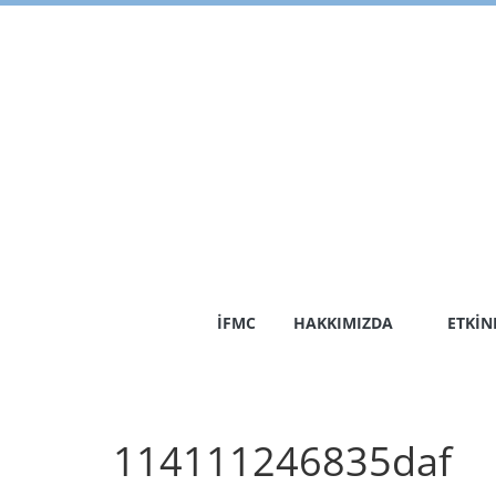
Skip
to
content
İFMC
HAKKIMIZDA
ETKIN
114111246835daf