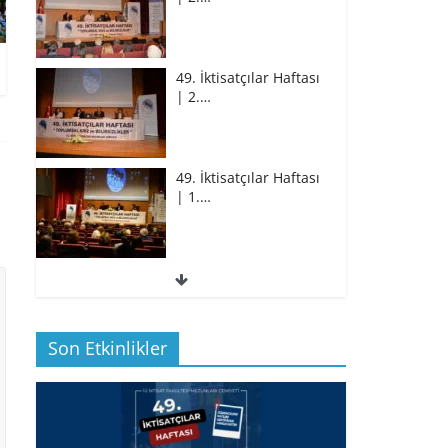
49. İktisatçılar Haftası
| 2.…
49. İktisatçılar Haftası
| 1.…
49. İktisatçılar Haftası
| 1.…
Son Etkinlikler
BİZ İKTİSATLILAR:
İÇİMİZDEN BİRİ PROF.…