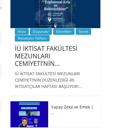
Arşiv
Duyurular
Etkinlikler
Genel
İktisatçılar Haftası
İÜ İKTİSAT FAKÜLTESİ
MEZUNLARI
CEMİYETİ’NİN…
İÜ İKTİSAT FAKÜLTESİ MEZUNLARI
CEMİYETİ’NİN DÜZENLEDİĞİ 49.
İKTİSATÇILAR HAFTASI BAŞLIYOR!…
Yapay Zeka ve Emek |
…