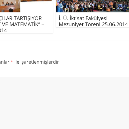
ÇILAR TARTIŞIYOR
İ. Ü. İktisat Fakülyesi
T VE MATEMATİK” –
Mezuniyet Töreni 25.06.2014
014
anlar
*
ile işaretlenmişlerdir