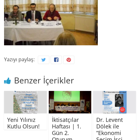
Yazıyı paylaş:
Benzer İçerikler
Yeni Yılınız
İktisatçılar
Dr. Levent
Kutlu Olsun!
Haftası | 1.
Dölek ile
Gün 2.
“Ekonomi
Oturum
Seçim İşçi