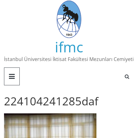
Skip
to
content
ifmc
İstanbul Üniversitesi İktisat Fakültesi Mezunları Cemiyeti
224104241285daf