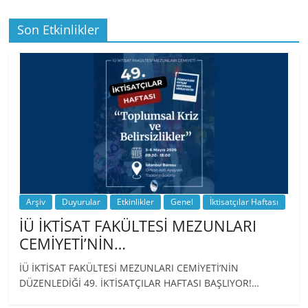
Son Etkinlikler
BİZ İKTİSATLILAR: İÇİMİZDEN BİRİ PROF.
…
Arşiv
Duyurular
Etkinlikler
Genel
İktisatçılar Haftası
İÜ İKTİSAT FAKÜLTESİ MEZUNLARI
CEMİYETİ’NİN…
İÜ İKTİSAT FAKÜLTESİ MEZUNLARI CEMİYETİ’NİN
DÜZENLEDİĞİ 49. İKTİSATÇILAR HAFTASI BAŞLIYOR!…