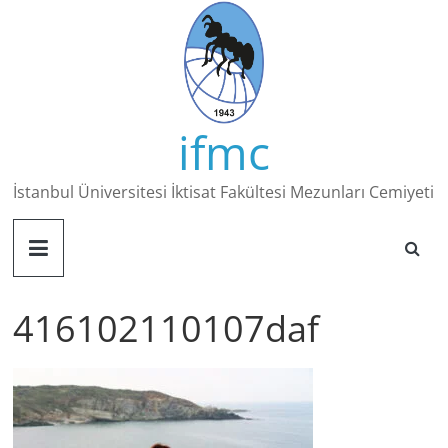
Skip
to
content
ifmc
İstanbul Üniversitesi İktisat Fakültesi Mezunları Cemiyeti
416102110107daf