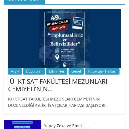
BİZ İKTİSATLILAR: İÇİMİZDEN BİRİ PROF.
…
Arşiv
Duyurular
Etkinlikler
Genel
İktisatçılar Haftası
İÜ İKTİSAT FAKÜLTESİ MEZUNLARI
CEMİYETİ’NİN…
İÜ İKTİSAT FAKÜLTESİ MEZUNLARI CEMİYETİ’NİN
DÜZENLEDİĞİ 49. İKTİSATÇILAR HAFTASI BAŞLIYOR!…
Yapay Zeka ve Emek |…