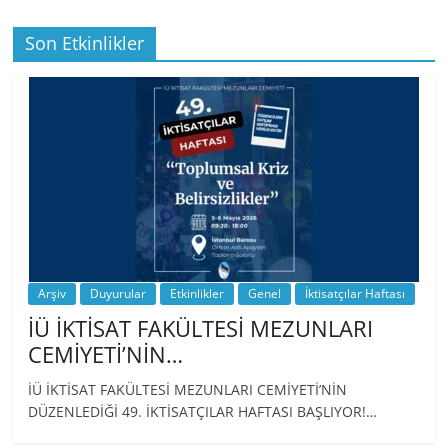
Son Etkinlikler
BİZ İKTİSATLILAR: İÇİMİZDEN BİRİ PROF.
…
Arşiv
Duyurular
Etkinlikler
Genel
İktisatçılar Haftası
İÜ İKTİSAT FAKÜLTESİ MEZUNLARI
CEMİYETİ’NİN…
İÜ İKTİSAT FAKÜLTESİ MEZUNLARI CEMİYETİ’NİN
DÜZENLEDİĞİ 49. İKTİSATÇILAR HAFTASI BAŞLIYOR!…