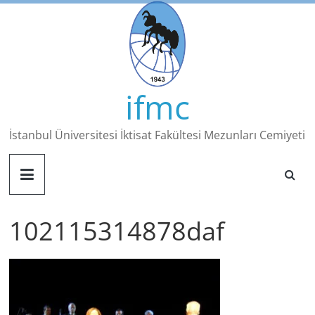
Skip
to
content
ifmc
İstanbul Üniversitesi İktisat Fakültesi Mezunları Cemiyeti
102115314878daf