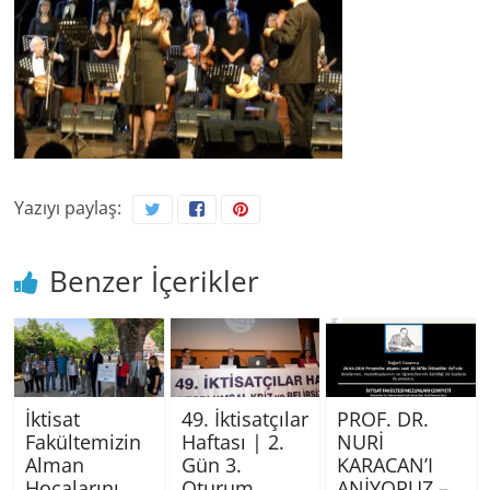
Yazıyı paylaş:
Benzer İçerikler
İktisat
49. İktisatçılar
PROF. DR.
Fakültemizin
Haftası | 2.
NURİ
Alman
Gün 3.
KARACAN’I
Hocalarını
Oturum
ANİYORUZ –