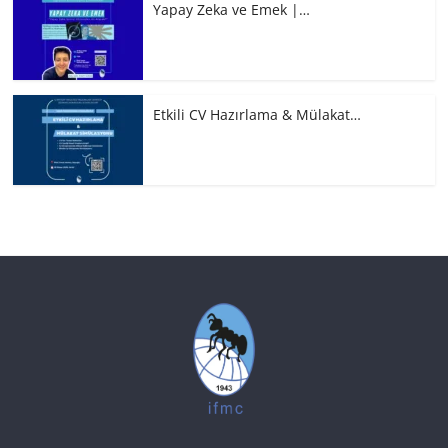
Yapay Zeka ve Emek |…
Etkili CV Hazırlama & Mülakat…