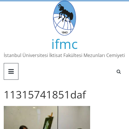
Skip
to
content
ifmc
İstanbul Üniversitesi İktisat Fakültesi Mezunları Cemiyeti
11315741851daf