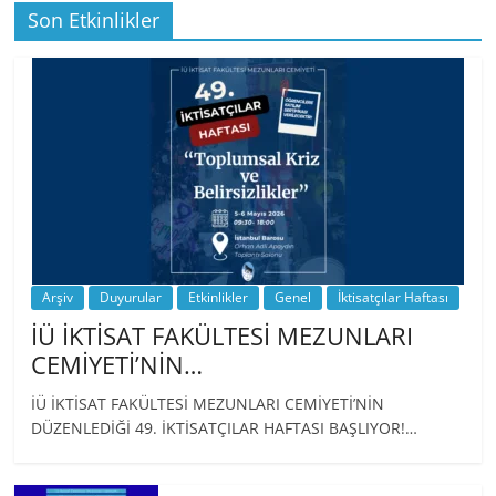
Son Etkinlikler
BİZ İKTİSATLILAR: İÇİMİZDEN BİRİ PROF.
…
Arşiv
Duyurular
Etkinlikler
Genel
İktisatçılar Haftası
İÜ İKTİSAT FAKÜLTESİ MEZUNLARI
CEMİYETİ’NİN…
İÜ İKTİSAT FAKÜLTESİ MEZUNLARI CEMİYETİ’NİN
DÜZENLEDİĞİ 49. İKTİSATÇILAR HAFTASI BAŞLIYOR!…