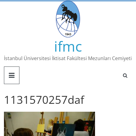
Skip
to
content
ifmc
İstanbul Üniversitesi İktisat Fakültesi Mezunları Cemiyeti
1131570257daf