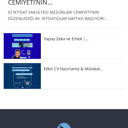
CEMİYETİ’NİN…
İÜ İKTİSAT FAKÜLTESİ MEZUNLARI CEMİYETİ’NİN
DÜZENLEDİĞİ 49. İKTİSATÇILAR HAFTASI BAŞLIYOR!…
Yapay Zeka ve Emek |…
Etkili CV Hazırlama & Mülakat…