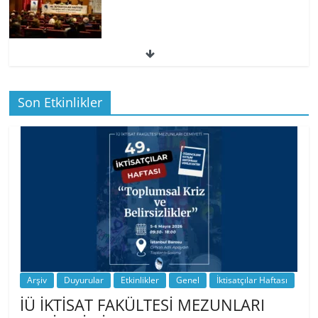
49. İktisatçılar Haftası | 1.…
Son Etkinlikler
BİZ İKTİSATLILAR: İÇİMİZDEN BİRİ PROF.
…
Arşiv
Duyurular
Etkinlikler
Genel
İktisatçılar Haftası
İÜ İKTİSAT FAKÜLTESİ MEZUNLARI