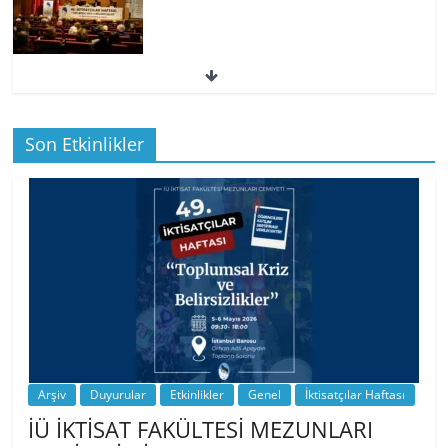
49. İktisatçılar Haftası | 1.…
Son Etkinlikler
BİZ İKTİSATLILAR: İÇİMİZDEN BİRİ PROF.
…
Arşiv
Duyurular
Etkinlikler
Genel
İktisatçılar Haftası
İÜ İKTİSAT FAKÜLTESİ MEZUNLARI