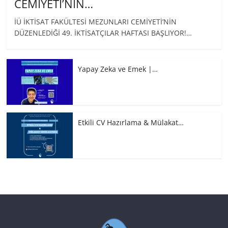
CEMİYETİ’NİN…
İÜ İKTİSAT FAKÜLTESİ MEZUNLARI CEMİYETİ’NİN
DÜZENLEDİĞİ 49. İKTİSATÇILAR HAFTASI BAŞLIYOR!…
Yapay Zeka ve Emek |…
Etkili CV Hazırlama & Mülakat…