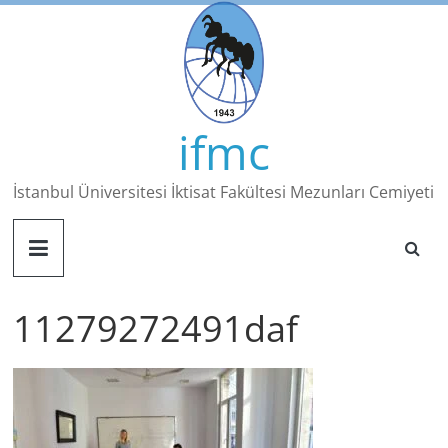
Skip
to
content
ifmc
İstanbul Üniversitesi İktisat Fakültesi Mezunları Cemiyeti
11279272491daf