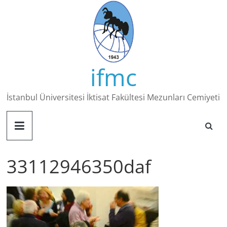
Skip
to
content
ifmc
İstanbul Üniversitesi İktisat Fakültesi Mezunları Cemiyeti
33112946350daf