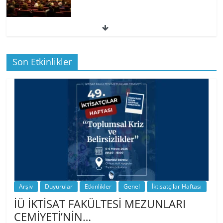
49. İktisatçılar Haftası | 1.…
Son Etkinlikler
BİZ İKTİSATLILAR: İÇİMİZDEN BİRİ PROF.
…
Arşiv
Duyurular
Etkinlikler
Genel
İktisatçılar Haftası
İÜ İKTİSAT FAKÜLTESİ MEZUNLARI
CEMİYETİ’NİN…