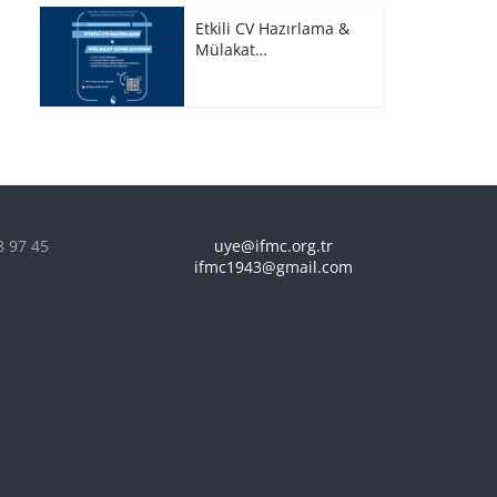
Etkili CV Hazırlama &
Mülakat…
8 97 45
uye@ifmc.org.tr
ifmc1943@gmail.com