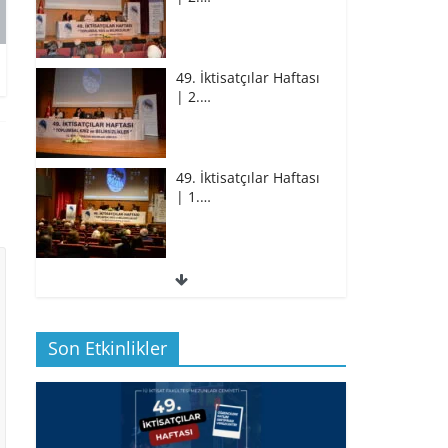
49. İktisatçılar Haftası
| 2.…
49. İktisatçılar Haftası
| 1.…
49. İktisatçılar Haftası
| 1.…
Son Etkinlikler
BİZ İKTİSATLILAR:
İÇİMİZDEN BİRİ PROF.…