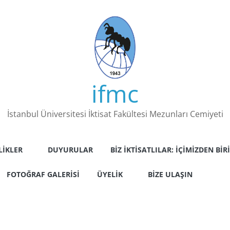
ifmc
İstanbul Üniversitesi İktisat Fakültesi Mezunları Cemiyeti
LIKLER
DUYURULAR
BIZ İKTISATLILAR: İÇIMIZDEN BIRI
FOTOĞRAF GALERISI
ÜYELIK
BIZE ULAŞIN