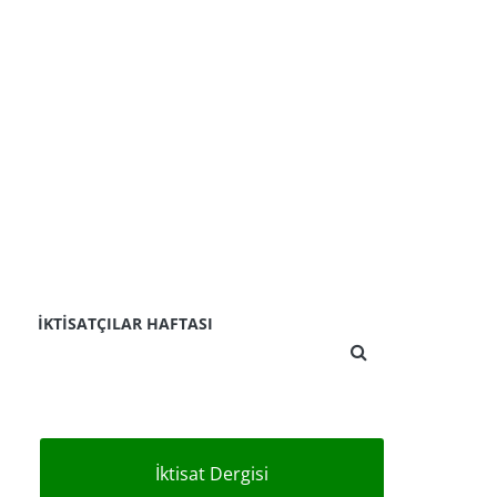
İKTISATÇILAR HAFTASI
İktisat Dergisi