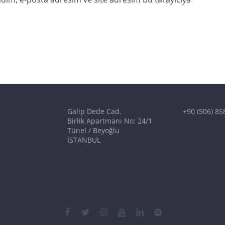
Galip Dede Cad.
+90 (506) 85
Birlik Apartmanı No: 24/1
Tünel / Beyoğlu
İSTANBUL