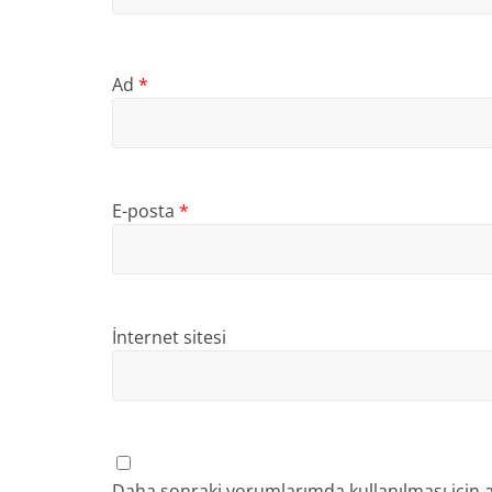
Ad
*
E-posta
*
İnternet sitesi
Daha sonraki yorumlarımda kullanılması için a