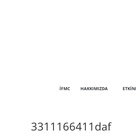
Skip
to
content
İFMC
HAKKIMIZDA
ETKIN
3311166411daf