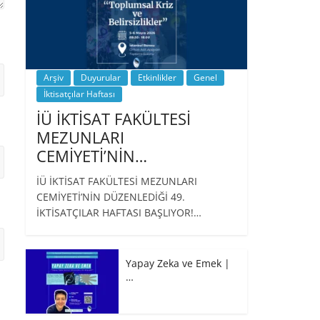
Arşiv
Duyurular
Etkinlikler
Genel
İktisatçılar Haftası
İÜ İKTİSAT FAKÜLTESİ
MEZUNLARI
CEMİYETİ’NİN…
İÜ İKTİSAT FAKÜLTESİ MEZUNLARI
CEMİYETİ’NİN DÜZENLEDİĞİ 49.
İKTİSATÇILAR HAFTASI BAŞLIYOR!…
Yapay Zeka ve Emek |
…