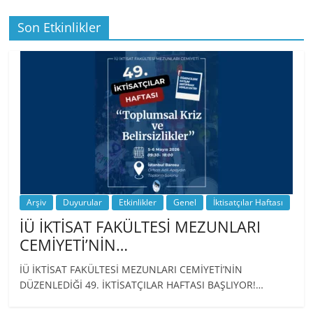
Son Etkinlikler
BİZ İKTİSATLILAR: İÇİMİZDEN BİRİ PROF.
…
Arşiv
Duyurular
Etkinlikler
Genel
İktisatçılar Haftası
İÜ İKTİSAT FAKÜLTESİ MEZUNLARI
CEMİYETİ’NİN…
İÜ İKTİSAT FAKÜLTESİ MEZUNLARI CEMİYETİ’NİN
DÜZENLEDİĞİ 49. İKTİSATÇILAR HAFTASI BAŞLIYOR!…