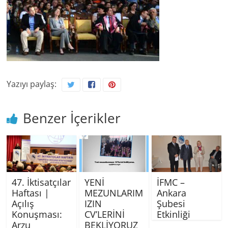
Yazıyı paylaş:
Benzer İçerikler
47. İktisatçılar
YENİ
İFMC –
Haftası |
MEZUNLARIM
Ankara
Açılış
IZIN
Şubesi
Konuşması:
CV’LERİNİ
Etkinliği
Arzu
BEKLİYORUZ