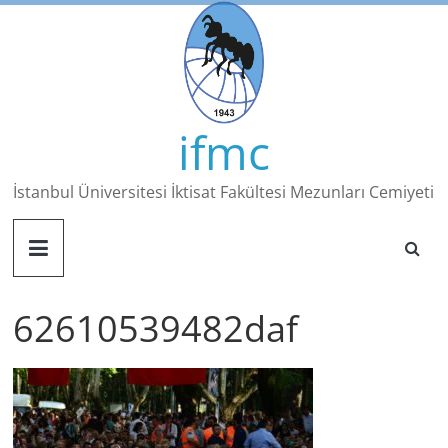
Skip
to
content
ifmc
İstanbul Üniversitesi İktisat Fakültesi Mezunları Cemiyeti
62610539482daf