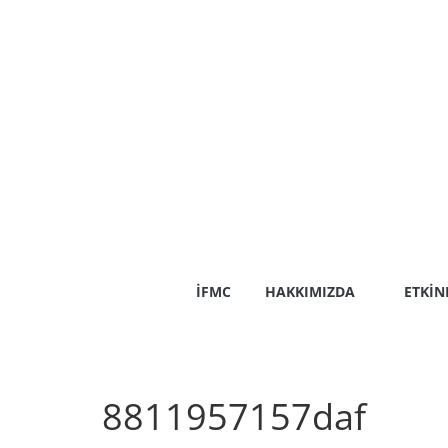
Skip
to
content
İFMC
HAKKIMIZDA
ETKIN
8811957157daf