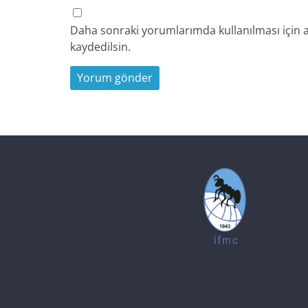
Daha sonraki yorumlarımda kullanılması için a
kaydedilsin.