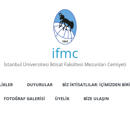
ifmc
İstanbul Üniversitesi İktisat Fakültesi Mezunları Cemiyeti
LIKLER
DUYURULAR
BIZ İKTISATLILAR: İÇIMIZDEN BIRI
FOTOĞRAF GALERISI
ÜYELIK
BIZE ULAŞIN