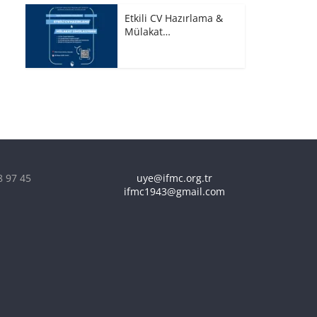
Etkili CV Hazırlama &
Mülakat…
8 97 45
uye@ifmc.org.tr
ifmc1943@gmail.com