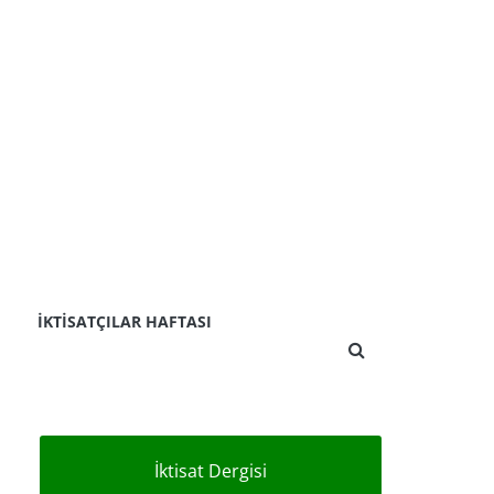
İKTISATÇILAR HAFTASI
İktisat Dergisi