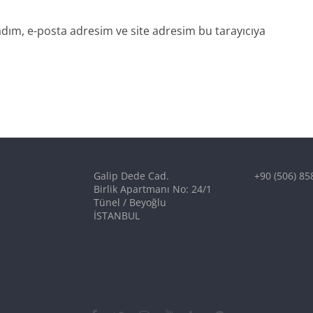
dım, e-posta adresim ve site adresim bu tarayıcıya
Galip Dede Cad.
+90 (506) 85
Birlik Apartmanı No: 24/1
Tünel / Beyoğlu
İSTANBUL