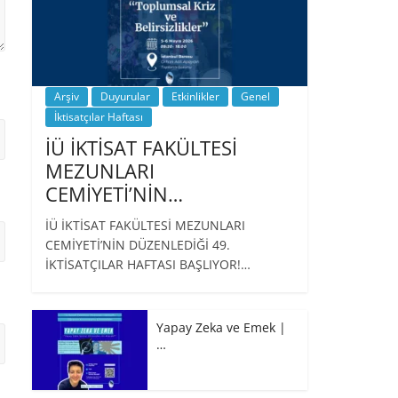
Arşiv
Duyurular
Etkinlikler
Genel
İktisatçılar Haftası
İÜ İKTİSAT FAKÜLTESİ
MEZUNLARI
CEMİYETİ’NİN…
İÜ İKTİSAT FAKÜLTESİ MEZUNLARI
CEMİYETİ’NİN DÜZENLEDİĞİ 49.
İKTİSATÇILAR HAFTASI BAŞLIYOR!…
Yapay Zeka ve Emek |
…