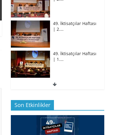
49. İktisatçılar Haftası
| 2.…
49. İktisatçılar Haftası
| 1.…
49. İktisatçılar Haftası
| 1.…
Son Etkinlikler
BİZ İKTİSATLILAR:
İÇİMİZDEN BİRİ PROF.…