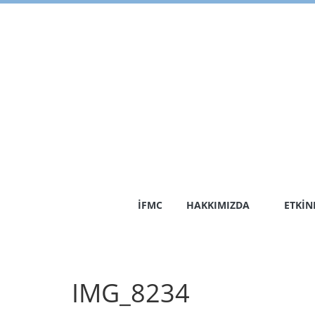
Skip
to
content
İFMC
HAKKIMIZDA
ETKIN
IMG_8234