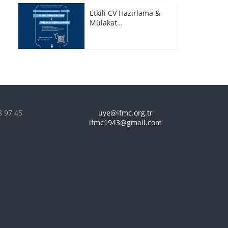
Etkili CV Hazırlama &
Mülakat…
8 97 45
uye@ifmc.org.tr
ifmc1943@gmail.com