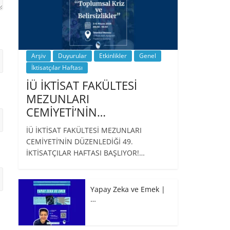
Arşiv
Duyurular
Etkinlikler
Genel
İktisatçılar Haftası
İÜ İKTİSAT FAKÜLTESİ
MEZUNLARI
CEMİYETİ’NİN…
İÜ İKTİSAT FAKÜLTESİ MEZUNLARI
CEMİYETİ’NİN DÜZENLEDİĞİ 49.
İKTİSATÇILAR HAFTASI BAŞLIYOR!…
Yapay Zeka ve Emek |
…