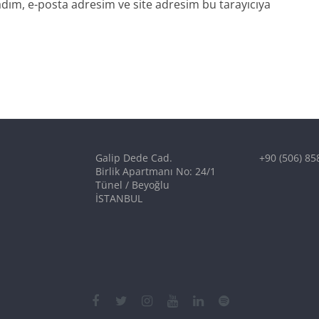
dım, e-posta adresim ve site adresim bu tarayıcıya
Galip Dede Cad.
+90 (506) 85
Birlik Apartmanı No: 24/1
Tünel / Beyoğlu
İSTANBUL