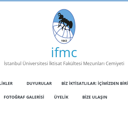
ifmc
İstanbul Üniversitesi İktisat Fakültesi Mezunları Cemiyeti
LIKLER
DUYURULAR
BIZ İKTISATLILAR: İÇIMIZDEN BIRI
FOTOĞRAF GALERISI
ÜYELIK
BIZE ULAŞIN