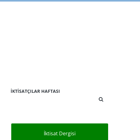
İKTISATÇILAR HAFTASI
İktisat Dergisi