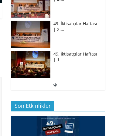
49. İktisatçılar Haftası
| 2.…
49. İktisatçılar Haftası
| 1.…
49. İktisatçılar Haftası
| 1.…
Son Etkinlikler
BİZ İKTİSATLILAR:
İÇİMİZDEN BİRİ PROF.…