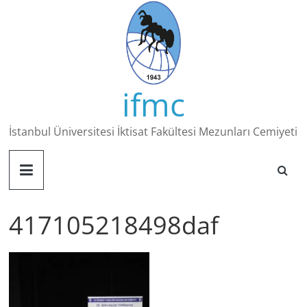
Skip
to
content
ifmc
İstanbul Üniversitesi İktisat Fakültesi Mezunları Cemiyeti
417105218498daf