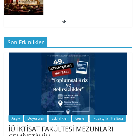
49. İktisatçılar Haftası | 1.…
Son Etkinlikler
BİZ İKTİSATLILAR: İÇİMİZDEN BİRİ PROF.
…
Arşiv
Duyurular
Etkinlikler
Genel
İktisatçılar Haftası
İÜ İKTİSAT FAKÜLTESİ MEZUNLARI