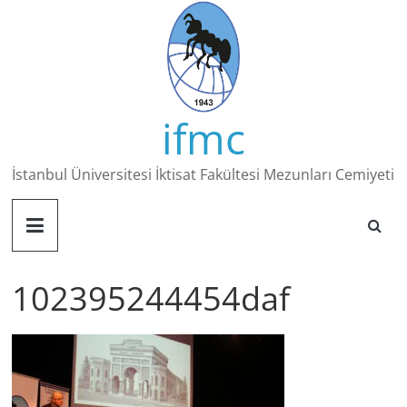
Skip
to
content
ifmc
İstanbul Üniversitesi İktisat Fakültesi Mezunları Cemiyeti
102395244454daf