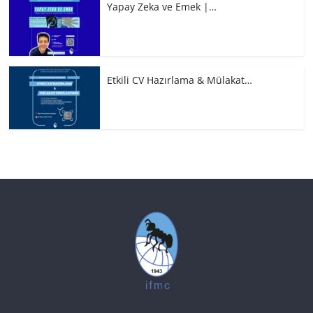
Yapay Zeka ve Emek |…
Etkili CV Hazırlama & Mülakat…