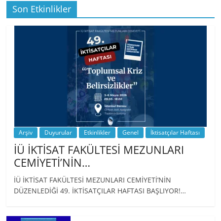
Son Etkinlikler
BİZ İKTİSATLILAR: İÇİMİZDEN BİRİ PROF.
…
Arşiv
Duyurular
Etkinlikler
Genel
İktisatçılar Haftası
İÜ İKTİSAT FAKÜLTESİ MEZUNLARI
CEMİYETİ’NİN…
İÜ İKTİSAT FAKÜLTESİ MEZUNLARI CEMİYETİ’NİN
DÜZENLEDİĞİ 49. İKTİSATÇILAR HAFTASI BAŞLIYOR!…